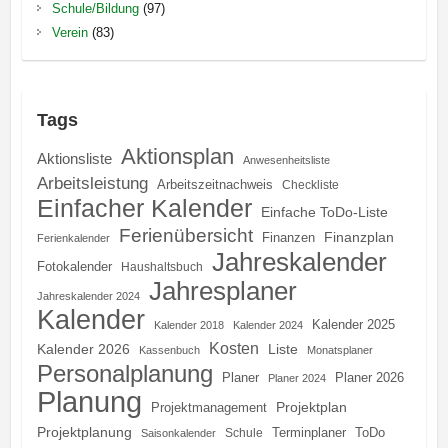
Schule/Bildung
(97)
Verein
(83)
Tags
Aktionsplan
Aktionsliste
Anwesenheitsliste
Arbeitsleistung
Arbeitszeitnachweis
Checkliste
Einfacher Kalender
Einfache ToDo-Liste
Ferienübersicht
Finanzplan
Finanzen
Ferienkalender
Jahreskalender
Fotokalender
Haushaltsbuch
Jahresplaner
Jahreskalender 2024
Kalender
Kalender 2025
Kalender 2018
Kalender 2024
Kosten
Kalender 2026
Liste
Kassenbuch
Monatsplaner
Personalplanung
Planer
Planer 2026
Planer 2024
Planung
Projektplan
Projektmanagement
Projektplanung
Terminplaner
ToDo
Schule
Saisonkalender