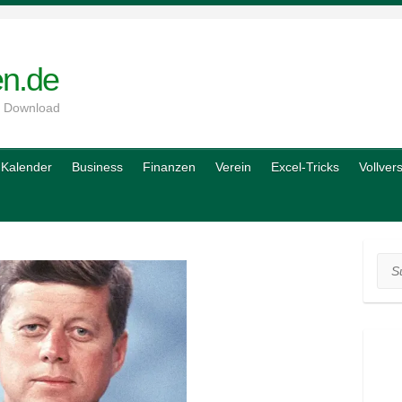
en.de
m Download
Kalender
Business
Finanzen
Verein
Excel-Tricks
Vollver
Suc