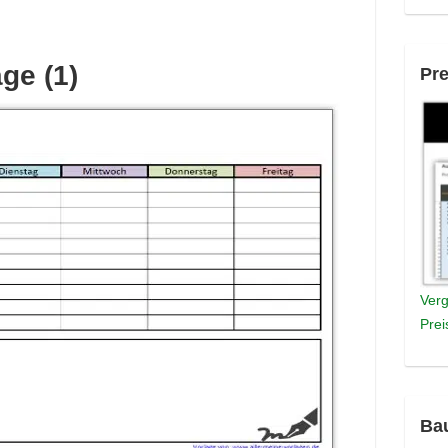
ge (1)
Pre
Verg
Prei
Ba