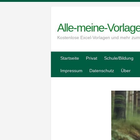
Skip
to
content
Alle-meine-Vorlag
Kostenlose Excel-Vorlagen und mehr zu
Startseite
Privat
Schule/Bildung
Impressum
Datenschutz
Über