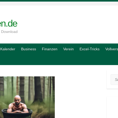
en.de
m Download
Kalender
Business
Finanzen
Verein
Excel-Tricks
Vollver
Suc