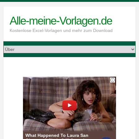
Skip
to
Alle-meine-Vorlagen.de
content
Kostenlose Excel-Vorlagen und mehr zum Download