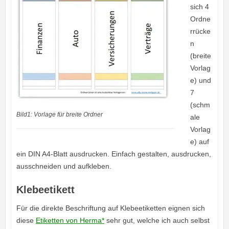
sich 4
Ordne
rrücke
n
(breite
Vorlag
e) und
7
(schm
Bild1: Vorlage für breite Ordner
ale
Vorlag
e) auf
ein DIN A4-Blatt ausdrucken. Einfach gestalten, ausdrucken,
ausschneiden und aufkleben.
Klebeetikett
Für die direkte Beschriftung auf Klebeetiketten eignen sich
diese
Etiketten von Herma*
sehr gut, welche ich auch selbst