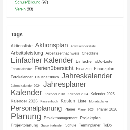
Schule/Bildung
(97)
Verein
(83)
Tags
Aktionsplan
Aktionsliste
Anwesenheitsliste
Arbeitsleistung
Arbeitszeitnachweis
Checkliste
Einfacher Kalender
Einfache ToDo-Liste
Ferienübersicht
Finanzplan
Finanzen
Ferienkalender
Jahreskalender
Fotokalender
Haushaltsbuch
Jahresplaner
Jahreskalender 2024
Kalender
Kalender 2025
Kalender 2018
Kalender 2024
Kosten
Kalender 2026
Liste
Kassenbuch
Monatsplaner
Personalplanung
Planer
Planer 2026
Planer 2024
Planung
Projektplan
Projektmanagement
Projektplanung
Terminplaner
ToDo
Schule
Saisonkalender