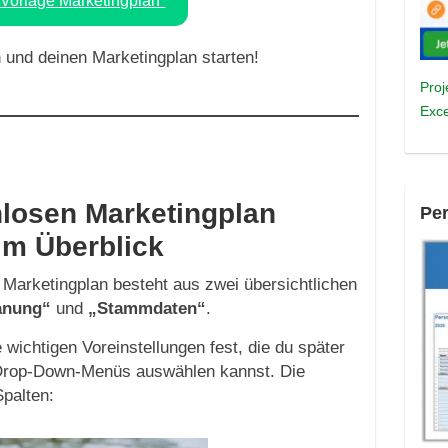
-Vorlage Marketingplan“
n und deinen Marketingplan starten!
Proj
Exce
nlosen Marketingplan
Pe
 im Überblick
 Marketingplan besteht aus zwei übersichtlichen
anung“
und
„Stammdaten“
.
e wichtigen Voreinstellungen fest, die du später
Drop-Down-Menüs auswählen kannst. Die
palten: