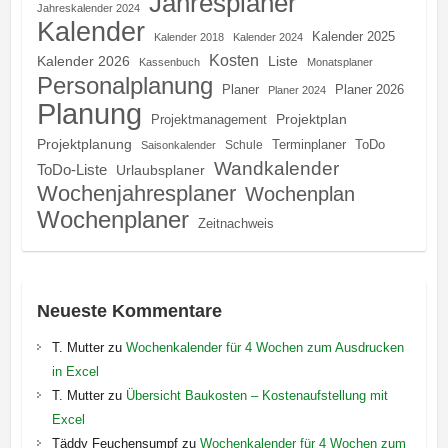
Jahresplaner
Jahreskalender 2024
Kalender
Kalender 2025
Kalender 2018
Kalender 2024
Kosten
Kalender 2026
Liste
Kassenbuch
Monatsplaner
Personalplanung
Planer
Planer 2026
Planer 2024
Planung
Projektplan
Projektmanagement
Projektplanung
Terminplaner
ToDo
Schule
Saisonkalender
Wandkalender
ToDo-Liste
Urlaubsplaner
Wochenjahresplaner
Wochenplan
Wochenplaner
Zeitnachweis
Neueste Kommentare
T. Mutter
zu
Wochenkalender für 4 Wochen zum Ausdrucken
in Excel
T. Mutter
zu
Übersicht Baukosten – Kostenaufstellung mit
Excel
Täddy Feuchensumpf
zu
Wochenkalender für 4 Wochen zum