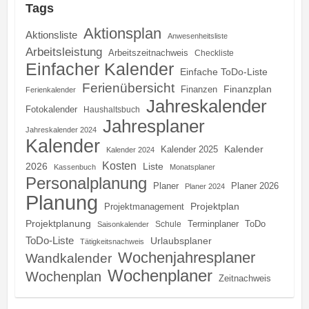
Tags
Aktionsplan
Aktionsliste
Anwesenheitsliste
Arbeitsleistung
Arbeitszeitnachweis
Checkliste
Einfacher Kalender
Einfache ToDo-Liste
Ferienübersicht
Finanzplan
Finanzen
Ferienkalender
Jahreskalender
Fotokalender
Haushaltsbuch
Jahresplaner
Jahreskalender 2024
Kalender
Kalender
Kalender 2025
Kalender 2024
Kosten
2026
Liste
Kassenbuch
Monatsplaner
Personalplanung
Planer
Planer 2026
Planer 2024
Planung
Projektplan
Projektmanagement
Projektplanung
Terminplaner
ToDo
Schule
Saisonkalender
ToDo-Liste
Urlaubsplaner
Tätigkeitsnachweis
Wochenjahresplaner
Wandkalender
Wochenplaner
Wochenplan
Zeitnachweis