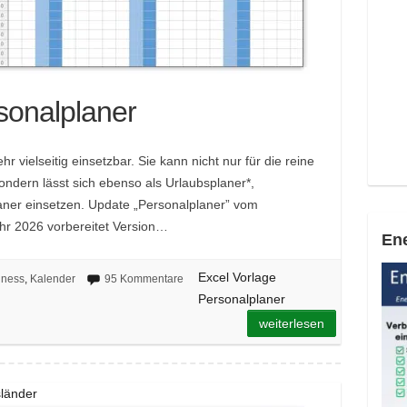
sonalplaner
r vielseitig einsetzbar. Sie kann nicht nur für die reine
ndern lässt sich ebenso als Urlaubsplaner*,
aner einsetzen. Update „Personalplaner” vom
ahr 2026 vorbereitet Version…
Ene
Excel Vorlage
iness
,
Kalender
95 Kommentare
Personalplaner
weiterlesen
sländer