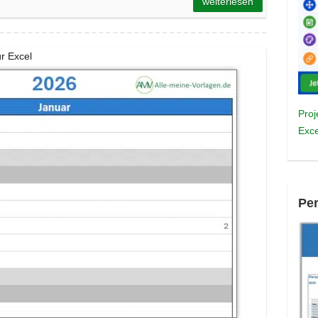
weiterlesen
ür Excel
Proj
Exce
Pe