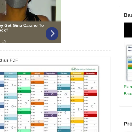
Ba
d als PDF
Plan
Bauz
Pro