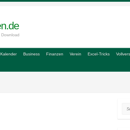
en.de
m Download
Kalender
Business
Finanzen
Verein
Excel-Tricks
Vollver
Suc