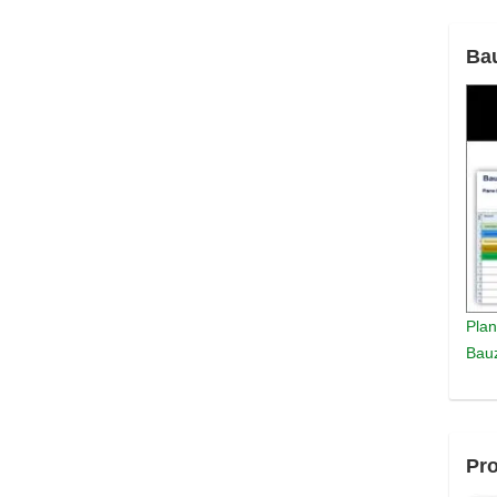
Ba
Plan
Bauz
Pro