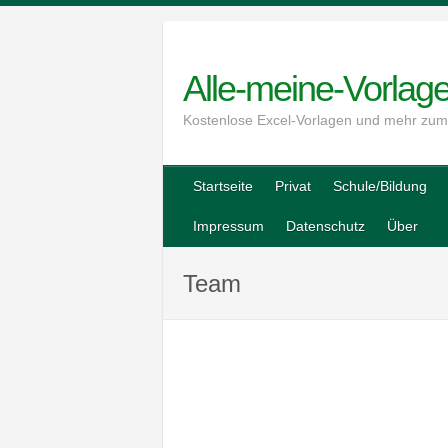
Skip
to
content
Alle-meine-Vorlag
Kostenlose Excel-Vorlagen und mehr zu
Startseite
Privat
Schule/Bildung
Impressum
Datenschutz
Über
Team