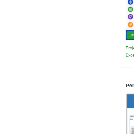
Proj
Exce
Pe