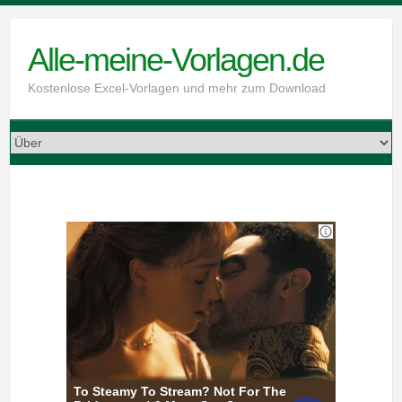
Skip
to
Alle-meine-Vorlagen.de
content
Kostenlose Excel-Vorlagen und mehr zum Download