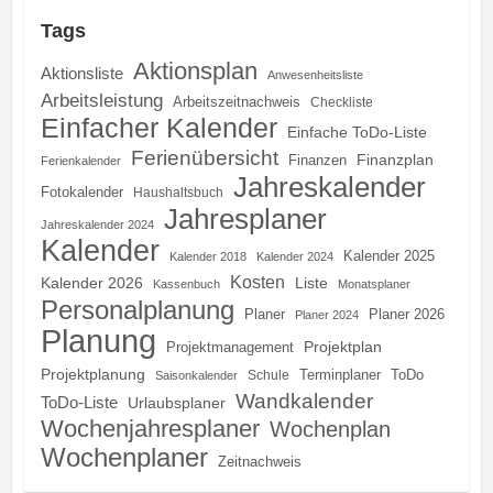
Tags
Aktionsplan
Aktionsliste
Anwesenheitsliste
Arbeitsleistung
Arbeitszeitnachweis
Checkliste
Einfacher Kalender
Einfache ToDo-Liste
Ferienübersicht
Finanzplan
Finanzen
Ferienkalender
Jahreskalender
Fotokalender
Haushaltsbuch
Jahresplaner
Jahreskalender 2024
Kalender
Kalender 2025
Kalender 2018
Kalender 2024
Kosten
Kalender 2026
Liste
Kassenbuch
Monatsplaner
Personalplanung
Planer
Planer 2026
Planer 2024
Planung
Projektplan
Projektmanagement
Projektplanung
Terminplaner
ToDo
Schule
Saisonkalender
Wandkalender
ToDo-Liste
Urlaubsplaner
Wochenjahresplaner
Wochenplan
Wochenplaner
Zeitnachweis