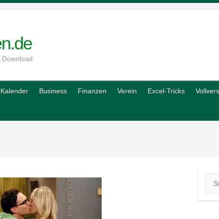
en.de
m Download
Kalender
Business
Finanzen
Verein
Excel-Tricks
Vollver
Suc