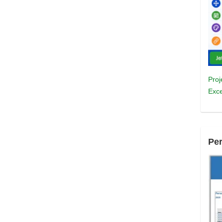
Proj
Exce
Pe