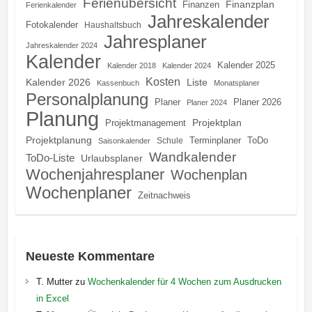
Ferienübersicht
Finanzplan
Finanzen
Ferienkalender
Jahreskalender
Fotokalender
Haushaltsbuch
Jahresplaner
Jahreskalender 2024
Kalender
Kalender 2025
Kalender 2018
Kalender 2024
Kosten
Kalender 2026
Liste
Kassenbuch
Monatsplaner
Personalplanung
Planer
Planer 2026
Planer 2024
Planung
Projektplan
Projektmanagement
Projektplanung
Terminplaner
ToDo
Schule
Saisonkalender
Wandkalender
ToDo-Liste
Urlaubsplaner
Wochenjahresplaner
Wochenplan
Wochenplaner
Zeitnachweis
Neueste Kommentare
T. Mutter
zu
Wochenkalender für 4 Wochen zum Ausdrucken
in Excel