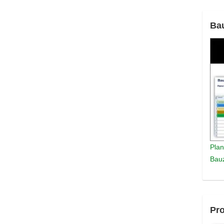
Ba
Plan
Bauz
Pro