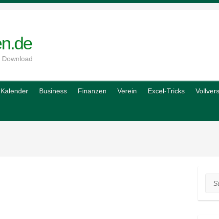
en.de
m Download
Kalender
Business
Finanzen
Verein
Excel-Tricks
Vollver
Suc