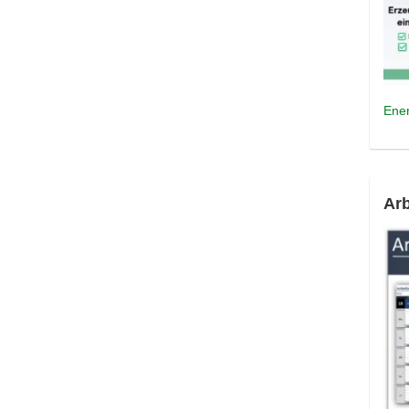
Ener
Arb