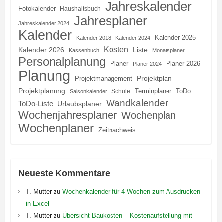
Jahreskalender
Fotokalender
Haushaltsbuch
Jahresplaner
Jahreskalender 2024
Kalender
Kalender 2025
Kalender 2018
Kalender 2024
Kosten
Kalender 2026
Liste
Kassenbuch
Monatsplaner
Personalplanung
Planer
Planer 2026
Planer 2024
Planung
Projektplan
Projektmanagement
Projektplanung
Terminplaner
ToDo
Schule
Saisonkalender
Wandkalender
ToDo-Liste
Urlaubsplaner
Wochenjahresplaner
Wochenplan
Wochenplaner
Zeitnachweis
Neueste Kommentare
T. Mutter
zu
Wochenkalender für 4 Wochen zum Ausdrucken
in Excel
T. Mutter
zu
Übersicht Baukosten – Kostenaufstellung mit