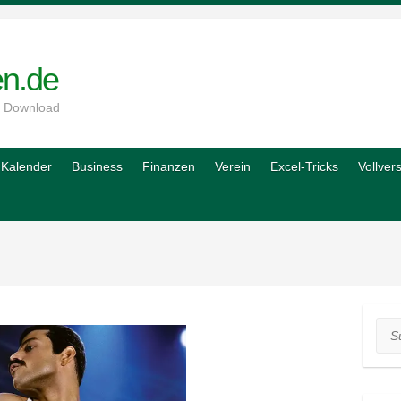
en.de
m Download
Kalender
Business
Finanzen
Verein
Excel-Tricks
Vollver
Suc