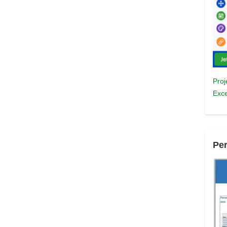
Proj
Exce
Pe