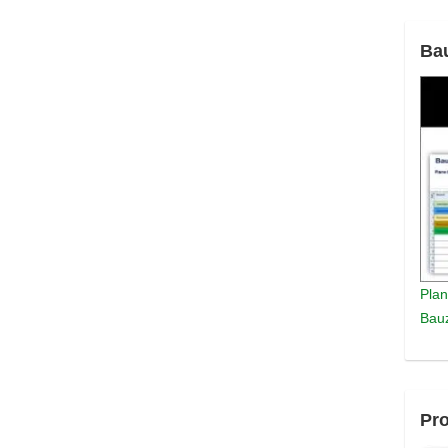
Ba
Plan
Bauz
Pro