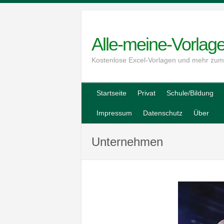
Skip
to
content
Alle-meine-Vorlag
Kostenlose Excel-Vorlagen und mehr zu
Startseite
Privat
Schule/Bildung
Impressum
Datenschutz
Über
Unternehmen