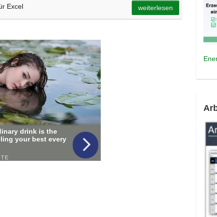
ür Excel
weiterlesen
Ener
Arb