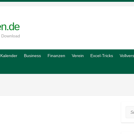
en.de
m Download
Kalender
Business
Finanzen
Verein
Excel-Tricks
Vollver
Suc