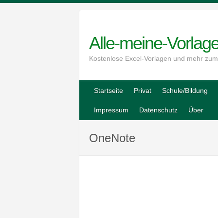
Skip
to
content
Alle-meine-Vorlag
Kostenlose Excel-Vorlagen und mehr zu
Startseite
Privat
Schule/Bildung
Impressum
Datenschutz
Über
OneNote