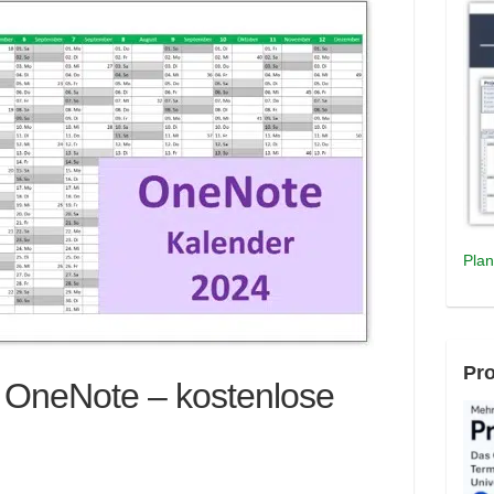
Plan
Pro
r OneNote – kostenlose