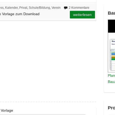
ess
,
Kalender
,
Privat
,
Schule/Bildung
,
Verein
2 Kommentare
Ba
se Vorlage zum Download
weiterlesen
Plan
Bauz
Pro
 Vorlage