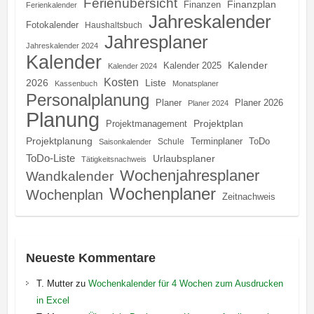
Ferienübersicht
Finanzplan
Finanzen
Ferienkalender
Jahreskalender
Fotokalender
Haushaltsbuch
Jahresplaner
Jahreskalender 2024
Kalender
Kalender
Kalender 2025
Kalender 2024
Kosten
2026
Liste
Kassenbuch
Monatsplaner
Personalplanung
Planer
Planer 2026
Planer 2024
Planung
Projektplan
Projektmanagement
Projektplanung
Terminplaner
ToDo
Schule
Saisonkalender
ToDo-Liste
Urlaubsplaner
Tätigkeitsnachweis
Wochenjahresplaner
Wandkalender
Wochenplaner
Wochenplan
Zeitnachweis
Neueste Kommentare
T. Mutter
zu
Wochenkalender für 4 Wochen zum Ausdrucken
in Excel