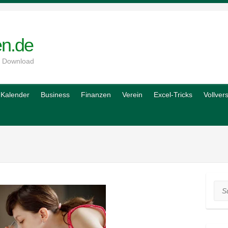
en.de
m Download
Kalender
Business
Finanzen
Verein
Excel-Tricks
Vollver
Suc