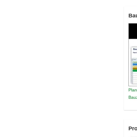
Ba
Plan
Bauz
Pro