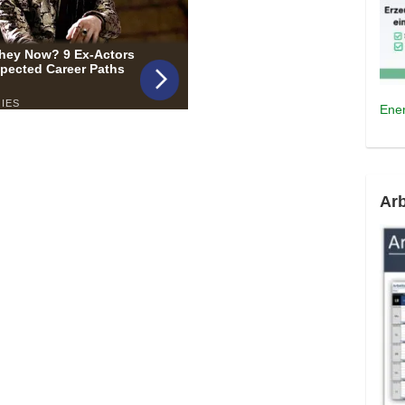
Ener
Arb