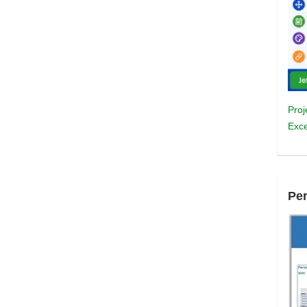
Proj
Exce
Pe