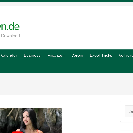
en.de
m Download
Kalender
Business
Finanzen
Verein
Excel-Tricks
Vollver
Suc