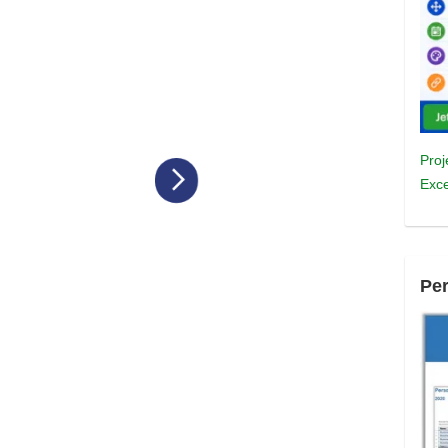
Proj
Exce
Pe