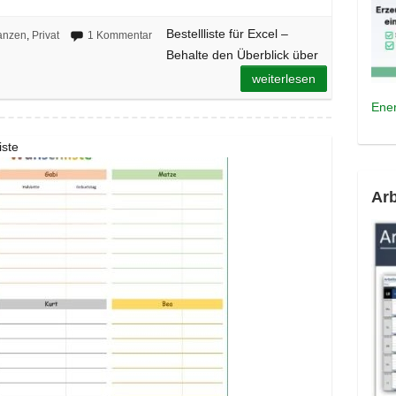
Bestellliste für Excel –
anzen
,
Privat
1 Kommentar
Behalte den Überblick über
weiterlesen
Ener
iste
Arb