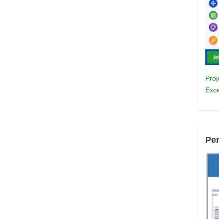
Proj
Exce
Pe