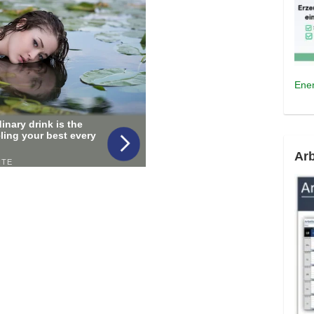
Ener
Arb