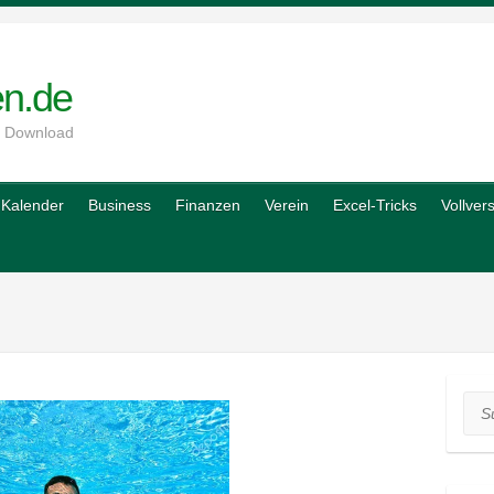
en.de
m Download
Kalender
Business
Finanzen
Verein
Excel-Tricks
Vollver
Suc