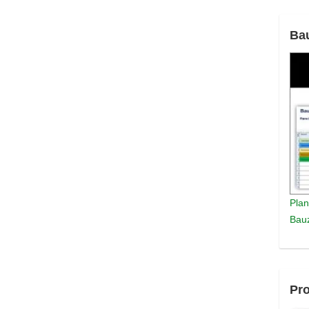
Ba
Plan
Bauz
Pro