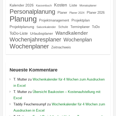
Kosten
Kalender 2026
Liste
Kassenbuch
Monatsplaner
Personalplanung
Planer
Planer 2026
Planer 2024
Planung
Projektplan
Projektmanagement
Projektplanung
Terminplaner
ToDo
Schule
Saisonkalender
Wandkalender
ToDo-Liste
Urlaubsplaner
Wochenjahresplaner
Wochenplan
Wochenplaner
Zeitnachweis
Neueste Kommentare
T. Mutter
zu
Wochenkalender für 4 Wochen zum Ausdrucken
in Excel
T. Mutter
zu
Übersicht Baukosten – Kostenaufstellung mit
Excel
Täddy Feuchensumpf
zu
Wochenkalender für 4 Wochen zum
Ausdrucken in Excel