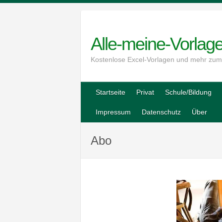
Skip
to
content
Alle-meine-Vorlag
Kostenlose Excel-Vorlagen und mehr zu
Startseite
Privat
Schule/Bildung
Impressum
Datenschutz
Über
Abo