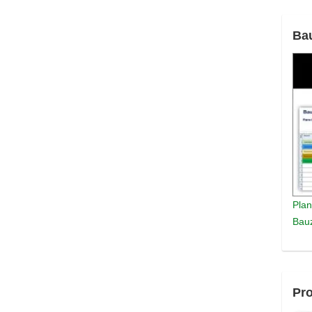
Ba
Plan
Bauz
Pro