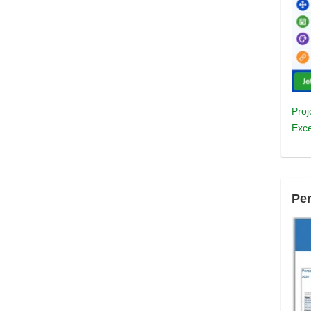
Proj
Exce
Pe