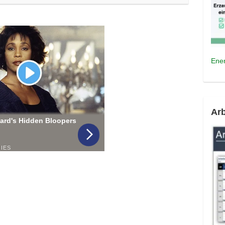
Ener
Arb