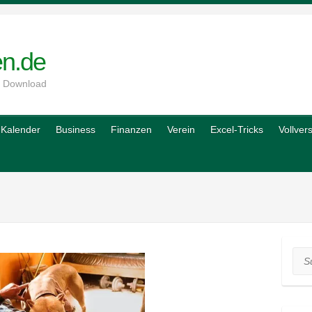
en.de
m Download
Kalender
Business
Finanzen
Verein
Excel-Tricks
Vollver
Suc