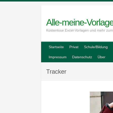
Skip
to
content
Alle-meine-Vorlag
Kostenlose Excel-Vorlagen und mehr zu
Startseite
Privat
Schule/Bildung
Impressum
Datenschutz
Über
Tracker