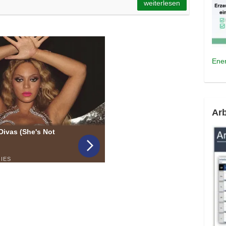
weiterlesen
Ener
Arb