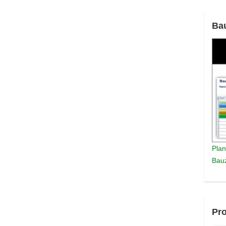
Ba
Plan
Bauz
Pro