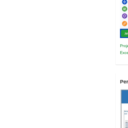
Proj
Exce
Pe