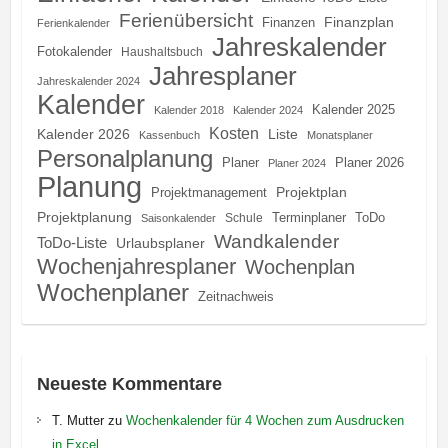
Ferienübersicht
Finanzplan
Finanzen
Ferienkalender
Jahreskalender
Fotokalender
Haushaltsbuch
Jahresplaner
Jahreskalender 2024
Kalender
Kalender 2025
Kalender 2018
Kalender 2024
Kosten
Kalender 2026
Liste
Kassenbuch
Monatsplaner
Personalplanung
Planer
Planer 2026
Planer 2024
Planung
Projektplan
Projektmanagement
Projektplanung
Terminplaner
ToDo
Schule
Saisonkalender
Wandkalender
ToDo-Liste
Urlaubsplaner
Wochenjahresplaner
Wochenplan
Wochenplaner
Zeitnachweis
Neueste Kommentare
T. Mutter
zu
Wochenkalender für 4 Wochen zum Ausdrucken
in Excel