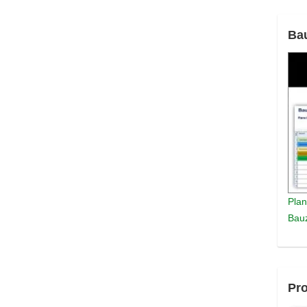
Ba
Plan
Bauz
Pro