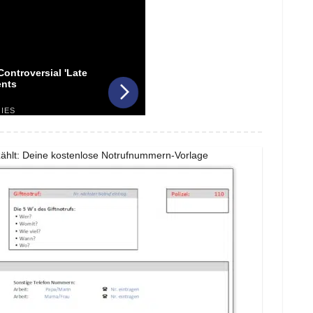
ählt: Deine kostenlose Notrufnummern-Vorlage