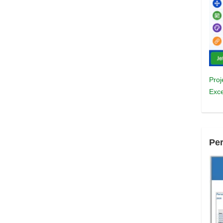
Proj
Exce
Pe