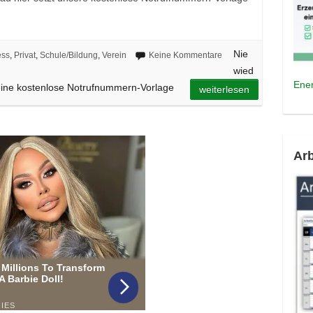
Nie
ess
,
Privat
,
Schule/Bildung
,
Verein
Keine Kommentare
wied
Ener
eine kostenlose Notrufnummern-Vorlage
weiterlesen
Arb