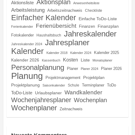
Aktionsplan
Aktionsliste
Anwesenheitsliste
Arbeitsleistung
Arbeitszeitnachweis
Checkliste
Einfacher Kalender
Einfache ToDo-Liste
Ferienübersicht
Finanzplan
Finanzen
Ferienkalender
Jahreskalender
Fotokalender
Haushaltsbuch
Jahresplaner
Jahreskalender 2024
Kalender
Kalender 2025
Kalender 2018
Kalender 2024
Kosten
Kalender 2026
Liste
Kassenbuch
Monatsplaner
Personalplanung
Planer
Planer 2026
Planer 2024
Planung
Projektplan
Projektmanagement
Projektplanung
Terminplaner
ToDo
Schule
Saisonkalender
Wandkalender
ToDo-Liste
Urlaubsplaner
Wochenjahresplaner
Wochenplan
Wochenplaner
Zeitnachweis