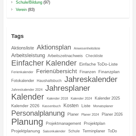
Schule/Bildung
(97)
Verein
(83)
Tags
Aktionsplan
Aktionsliste
Anwesenheitsliste
Arbeitsleistung
Arbeitszeitnachweis
Checkliste
Einfacher Kalender
Einfache ToDo-Liste
Ferienübersicht
Finanzplan
Finanzen
Ferienkalender
Jahreskalender
Fotokalender
Haushaltsbuch
Jahresplaner
Jahreskalender 2024
Kalender
Kalender 2025
Kalender 2018
Kalender 2024
Kosten
Kalender 2026
Liste
Kassenbuch
Monatsplaner
Personalplanung
Planer
Planer 2026
Planer 2024
Planung
Projektplan
Projektmanagement
Projektplanung
Terminplaner
ToDo
Schule
Saisonkalender