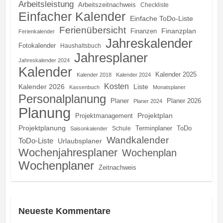
Arbeitsleistung
Arbeitszeitnachweis
Checkliste
Einfacher Kalender
Einfache ToDo-Liste
Ferienübersicht
Finanzplan
Finanzen
Ferienkalender
Jahreskalender
Fotokalender
Haushaltsbuch
Jahresplaner
Jahreskalender 2024
Kalender
Kalender 2025
Kalender 2018
Kalender 2024
Kosten
Kalender 2026
Liste
Kassenbuch
Monatsplaner
Personalplanung
Planer
Planer 2026
Planer 2024
Planung
Projektplan
Projektmanagement
Projektplanung
Terminplaner
ToDo
Schule
Saisonkalender
Wandkalender
ToDo-Liste
Urlaubsplaner
Wochenjahresplaner
Wochenplan
Wochenplaner
Zeitnachweis
Neueste Kommentare