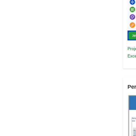
Proj
Exce
Pe