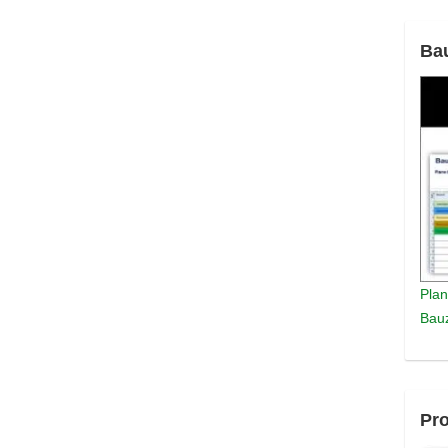
Ba
Plan
Bauz
Pro