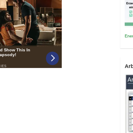
Ener
Arb