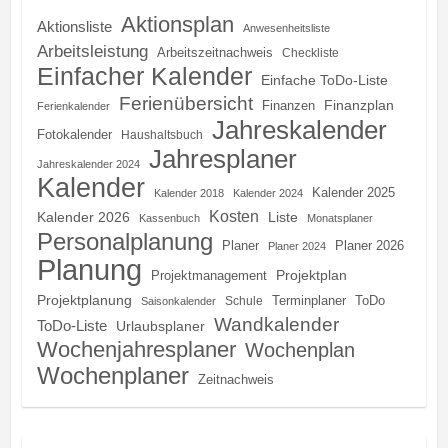
Aktionsplan
Aktionsliste
Anwesenheitsliste
Arbeitsleistung
Arbeitszeitnachweis
Checkliste
Einfacher Kalender
Einfache ToDo-Liste
Ferienübersicht
Finanzplan
Finanzen
Ferienkalender
Jahreskalender
Fotokalender
Haushaltsbuch
Jahresplaner
Jahreskalender 2024
Kalender
Kalender 2025
Kalender 2018
Kalender 2024
Kosten
Kalender 2026
Liste
Kassenbuch
Monatsplaner
Personalplanung
Planer
Planer 2026
Planer 2024
Planung
Projektplan
Projektmanagement
Projektplanung
Terminplaner
ToDo
Schule
Saisonkalender
Wandkalender
ToDo-Liste
Urlaubsplaner
Wochenjahresplaner
Wochenplan
Wochenplaner
Zeitnachweis